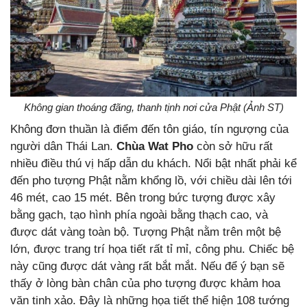
Không gian thoáng đãng, thanh tịnh nơi cửa Phật (Ảnh ST)
Không đơn thuần là điểm đến tôn giáo, tín ngượng của
người dân Thái Lan.
Chùa Wat Pho
còn sở hữu rất
nhiều điều thú vị hấp dẫn du khách. Nổi bật nhất phải kể
đến pho tượng Phật nằm khổng lồ, với chiều dài lên tới
46 mét, cao 15 mét. Bên trong bức tượng được xây
bằng gạch, tạo hình phía ngoài bằng thạch cao, và
được dát vàng toàn bộ. Tượng Phật nằm trên một bệ
lớn, được trang trí họa tiết rất tỉ mỉ, công phu. Chiếc bệ
này cũng được dát vàng rất bắt mắt. Nếu để ý bạn sẽ
thấy ở lòng bàn chân của pho tượng được khảm hoa
văn tinh xảo. Đây là những họa tiết thể hiện 108 tướng