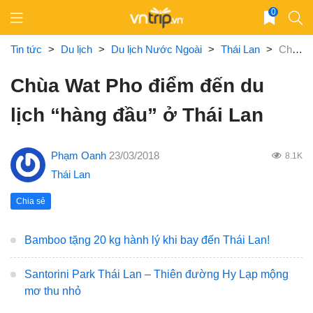
Skip
0
to
content
Tin tức
>
Du lịch
>
Du lịch Nước Ngoài
>
Thái Lan
>
Chùa Wat Pho điểm đến du lịch “hàng đầu” ở Thái Lan
Chùa Wat Pho điểm đến du
lịch “hàng đầu” ở Thái Lan
Phạm Oanh
23/03/2018
8.1K
Thái Lan
Chia sẻ
Bamboo tặng 20 kg hành lý khi bay đến Thái Lan!
Santorini Park Thái Lan – Thiên đường Hy Lạp mộng
mơ thu nhỏ