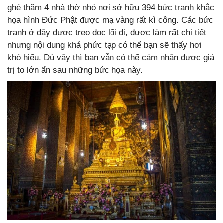
ghé thăm 4 nhà thờ nhỏ nơi sở hữu 394 bức tranh khắc
họa hình Đức Phật được mạ vàng rất kì công. Các bức
tranh ở đây được treo dọc lối đi, được làm rất chi tiết
nhưng nội dung khá phức tạp có thể bạn sẽ thấy hơi
khó hiểu. Dù vậy thì bạn vẫn có thể cảm nhận được giá
trị to lớn ẩn sau những bức họa này.