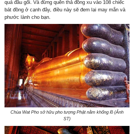
quá đầu gối. Và đừng quên thả đồng xu vào 108 chiếc
bát đồng ở cạnh đây, điều này sẽ đem lại may mắn và
phước lành cho bạn.
Chùa Wat Pho sở hữu pho tượng Phật nằm khổng lồ (Ảnh
ST)