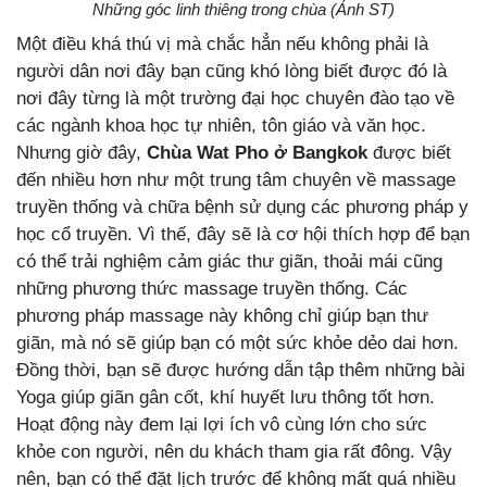
Những góc linh thiêng trong chùa (Ảnh ST)
Một điều khá thú vị mà chắc hẳn nếu không phải là
người dân nơi đây bạn cũng khó lòng biết được đó là
nơi đây từng là một trường đại học chuyên đào tạo về
các ngành khoa học tự nhiên, tôn giáo và văn học.
Nhưng giờ đây,
Chùa Wat Pho ở Bangkok
được biết
đến nhiều hơn như một trung tâm chuyên về massage
truyền thống và chữa bệnh sử dụng các phương pháp y
học cổ truyền. Vì thế, đây sẽ là cơ hội thích hợp để bạn
có thể trải nghiệm cảm giác thư giãn, thoải mái cũng
những phương thức massage truyền thống. Các
phương pháp massage này không chỉ giúp bạn thư
giãn, mà nó sẽ giúp bạn có một sức khỏe dẻo dai hơn.
Đồng thời, bạn sẽ được hướng dẫn tập thêm những bài
Yoga giúp giãn gân cốt, khí huyết lưu thông tốt hơn.
Hoạt động này đem lại lợi ích vô cùng lớn cho sức
khỏe con người, nên du khách tham gia rất đông. Vậy
nên, bạn có thể đặt lịch trước để không mất quá nhiều