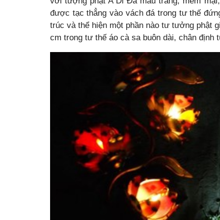
với tượng phật A Di Đà màu trắng, mềm mại,
được tạc thẳng vào vách đá trong tư thế đứn
trúc và thể hiện một phần nào tư tưởng phật 
cm trong tư thế áo cà sa buôn dài, chân định t