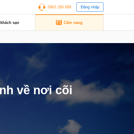
0963 266 688
Đăng nhập
 khách sạn
Cẩm nang
h về nơi cõi