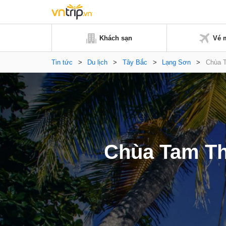
Khách sạn
Vé 
Tin tức
>
Du lịch
>
Tây Bắc
>
Lạng Sơn
>
Chùa T
Chùa Tam Th