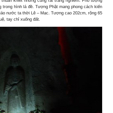
 thuần khiết nhưng cũng rất trang nghiêm. Pho tượng
g trong hình lá đề. Tượng Phật mang phong cách kiến
giáo nước ta thời Lê – Mạc. Tượng cao 202cm, rộng 65
uệ, tay chỉ xuống đất.