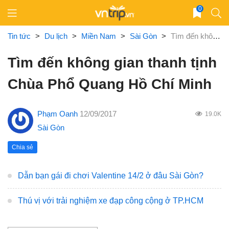
Skip
0
to
content
Tin tức
>
Du lịch
>
Miền Nam
>
Sài Gòn
>
Tìm đến không gian thanh tịnh Chùa Phổ Quang Hồ Chí Minh
Tìm đến không gian thanh tịnh
Chùa Phổ Quang Hồ Chí Minh
Phạm Oanh
12/09/2017
19.0K
Sài Gòn
Chia sẻ
Dẫn bạn gái đi chơi Valentine 14/2 ở đâu Sài Gòn?
Thú vị với trải nghiệm xe đạp công cộng ở TP.HCM