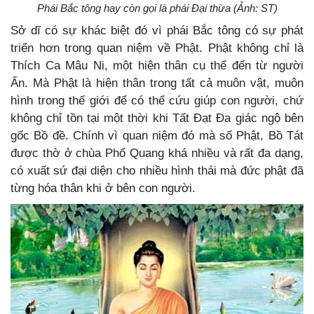
Phái Bắc tông hay còn gọi là phái Đại thừa (Ảnh: ST)
Sở dĩ có sự khác biệt đó vì phái Bắc tông có sự phát
triển hơn trong quan niệm về Phật. Phật không chỉ là
Thích Ca Mâu Ni, một hiện thân cụ thể đến từ người
Ấn. Mà Phật là hiện thân trong tất cả muôn vật, muôn
hình trong thế giới để có thể cứu giúp con người, chứ
không chỉ tồn tại một thời khi Tất Đạt Đa giác ngộ bên
gốc Bồ đề. Chính vì quan niệm đó mà số Phật, Bồ Tát
được thờ ở chùa Phổ Quang khá nhiều và rất đa dạng,
có xuất sứ đại diện cho nhiều hình thái mà đức phật đã
từng hóa thân khi ở bên con người.