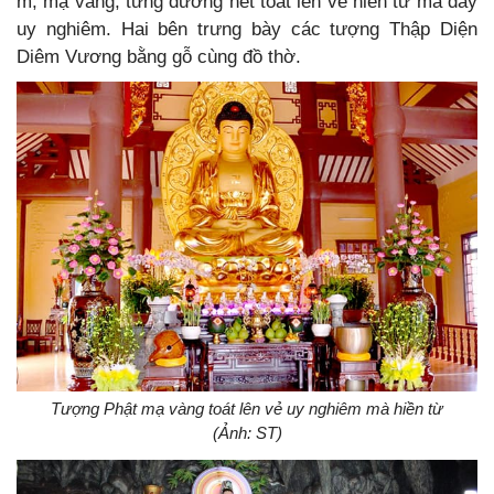
m, mạ vàng, từng đường nét toát lên vẻ hiền từ mà đầy
uy nghiêm. Hai bên trưng bày các tượng Thập Diện
Diêm Vương bằng gỗ cùng đồ thờ.
Tượng Phật mạ vàng toát lên vẻ uy nghiêm mà hiền từ
(Ảnh: ST)