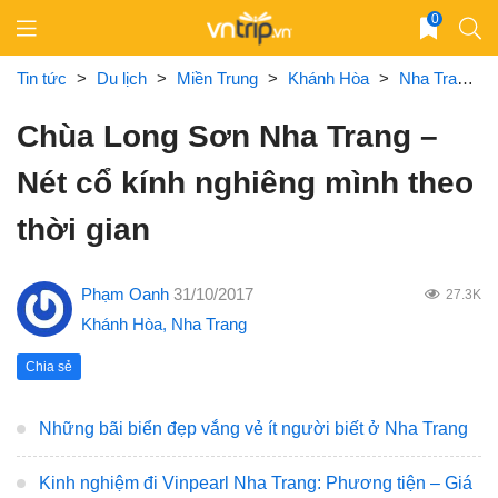
Skip
0
to
content
Tin tức
>
Du lịch
>
Miền Trung
>
Khánh Hòa
>
Nha Trang
Chùa Long Sơn Nha Trang –
Nét cổ kính nghiêng mình theo
thời gian
Phạm Oanh
31/10/2017
27.3K
Khánh Hòa
,
Nha Trang
Chia sẻ
Những bãi biển đẹp vắng vẻ ít người biết ở Nha Trang
Kinh nghiệm đi Vinpearl Nha Trang: Phương tiện – Giá