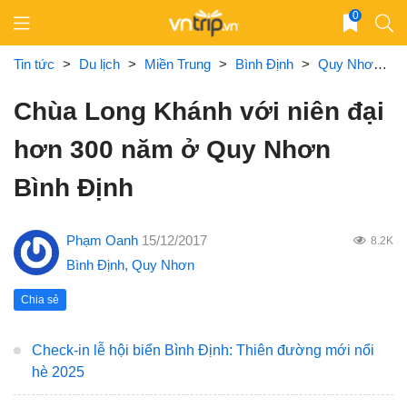
Skip
0
to
content
Tin tức
>
Du lịch
>
Miền Trung
>
Bình Định
>
Quy Nhơn
>
Chùa Long Khánh với niên đại
hơn 300 năm ở Quy Nhơn
Bình Định
Phạm Oanh
15/12/2017
8.2K
Bình Định
,
Quy Nhơn
Chia sẻ
Check-in lễ hội biển Bình Định: Thiên đường mới nổi
hè 2025