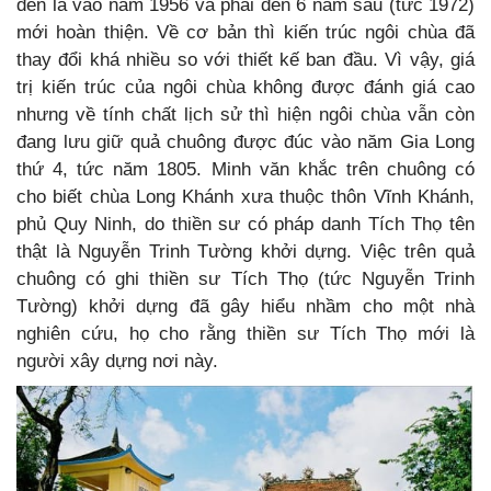
đến là vào năm 1956 và phải đến 6 năm sau (tức 1972)
mới hoàn thiện. Về cơ bản thì kiến trúc ngôi chùa đã
thay đổi khá nhiều so với thiết kế ban đầu. Vì vậy, giá
trị kiến trúc của ngôi chùa không được đánh giá cao
nhưng về tính chất lịch sử thì hiện ngôi chùa vẫn còn
đang lưu giữ quả chuông được đúc vào năm Gia Long
thứ 4, tức năm 1805. Minh văn khắc trên chuông có
cho biết chùa Long Khánh xưa thuộc thôn Vĩnh Khánh,
phủ Quy Ninh, do thiền sư có pháp danh Tích Thọ tên
thật là Nguyễn Trinh Tường khởi dựng. Việc trên quả
chuông có ghi thiền sư Tích Thọ (tức Nguyễn Trinh
Tường) khởi dựng đã gây hiểu nhầm cho một nhà
nghiên cứu, họ cho rằng thiền sư Tích Thọ mới là
người xây dựng nơi này.