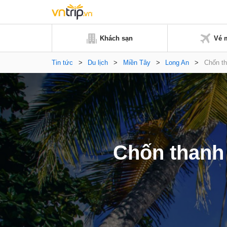
Khách sạn
Vé 
Tin tức
>
Du lịch
>
Miền Tây
>
Long An
>
Chốn th
Chốn thanh 