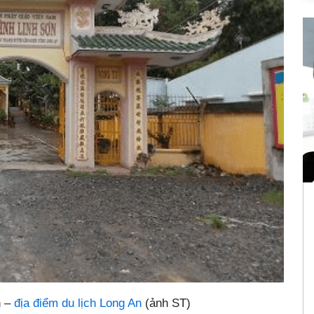
n –
địa điểm du lịch Long An
(ảnh ST)