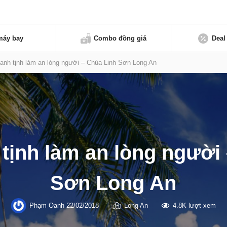
máy bay
Combo đồng giá
Deal
anh tịnh làm an lòng người – Chùa Linh Sơn Long An
tịnh làm an lòng người
Sơn Long An
Phạm Oanh
22/02/2018
Long An
4.8K lượt xem