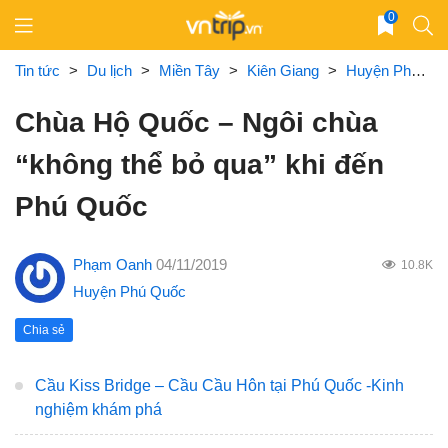
Skip
0
to
content
Tin tức
>
Du lịch
>
Miền Tây
>
Kiên Giang
>
Huyện Phú Quốc
Chùa Hộ Quốc – Ngôi chùa
“không thể bỏ qua” khi đến
Phú Quốc
Phạm Oanh
04/11/2019
10.8K
Huyện Phú Quốc
Chia sẻ
Cầu Kiss Bridge – Cầu Cầu Hôn tại Phú Quốc -Kinh
nghiệm khám phá