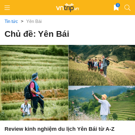
Skip
0
to
content
Tin tức
>
Yên Bái
Chủ đề: Yên Bái
Review kinh nghiệm du lịch Yên Bái từ A-Z