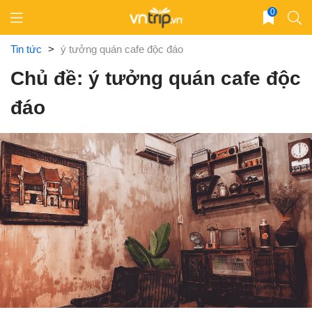
Skip
0
to
content
Tin tức
>
ý tưởng quán cafe độc đáo
Chủ đề: ý tưởng quán cafe độc
đáo