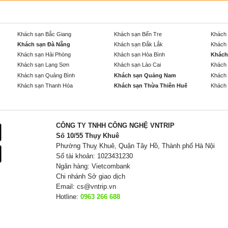
Khách sạn Bắc Giang
Khách sạn Bến Tre
Khách 
Khách sạn Đà Nẵng
Khách sạn Đắk Lắk
Khách 
Khách sạn Hải Phòng
Khách sạn Hòa Bình
Khách
Khách sạn Lạng Sơn
Khách sạn Lào Cai
Khách 
Khách sạn Quảng Bình
Khách sạn Quảng Nam
Khách 
Khách sạn Thanh Hóa
Khách sạn Thừa Thiên Huế
Khách 
CÔNG TY TNHH CÔNG NGHỆ VNTRIP
Số 10/55 Thụy Khuê
Phường Thuỵ Khuê, Quận Tây Hồ, Thành phố Hà Nội
Số tài khoản: 1023431230
Ngân hàng: Vietcombank
Chi nhánh Sở giao dịch
Email:
cs@vntrip.vn
Hotline:
0963 266 688