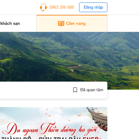
0963 266 688
Đăng nhập
 khách sạn
Cẩm nang
Đã quan tâm