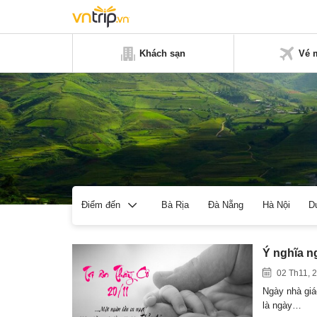
Khách sạn
Vé 
Bà Rịa
Đà Nẵng
Hà Nội
D
Điểm đến
Ý nghĩa n
02 Th11, 
Ngày nhà giá
là ngày…