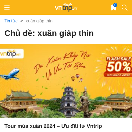
Skip
0
to
content
Tin tức
>
xuân giáp thìn
Chủ đề: xuân giáp thìn
Tour mùa xuân 2024 – Ưu đãi từ Vntrip