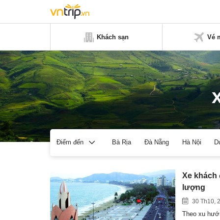
Khách sạn
Vé 
Bà Rịa
Đà Nẵng
Hà Nội
D
Điểm đến
Xe khách 
lượng
30 Th10, 
Theo xu hướn