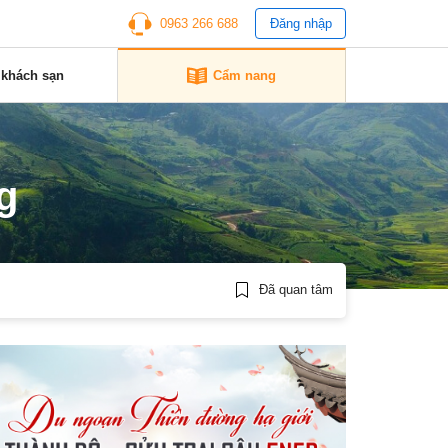
0963 266 688
Đăng nhập
 khách sạn
Cẩm nang
g
Đã quan tâm