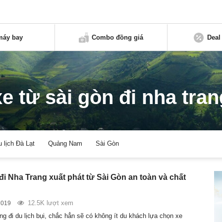
máy bay
Combo đồng giá
Deal
xe từ sài gòn đi nha tran
u lịch Đà Lạt
Quảng Nam
Sài Gòn
đi Nha Trang xuất phát từ Sài Gòn an toàn và chất
12.5K lượt xem
2019
g đi du lịch bụi, chắc hẳn sẽ có không ít du khách lựa chọn xe