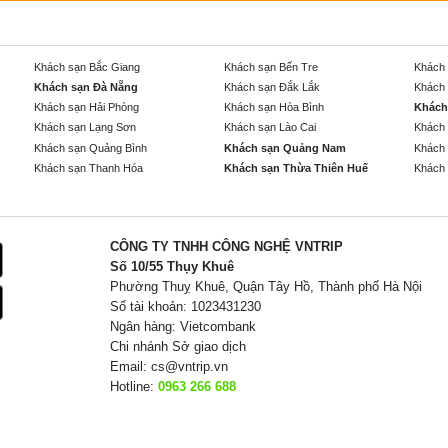
Khách sạn Bắc Giang
Khách sạn Bến Tre
Khách 
Khách sạn Đà Nẵng
Khách sạn Đắk Lắk
Khách 
Khách sạn Hải Phòng
Khách sạn Hòa Bình
Khách
Khách sạn Lạng Sơn
Khách sạn Lào Cai
Khách 
Khách sạn Quảng Bình
Khách sạn Quảng Nam
Khách 
Khách sạn Thanh Hóa
Khách sạn Thừa Thiên Huế
Khách 
CÔNG TY TNHH CÔNG NGHỆ VNTRIP
Số 10/55 Thụy Khuê
Phường Thuỵ Khuê, Quận Tây Hồ, Thành phố Hà Nội
Số tài khoản: 1023431230
Ngân hàng: Vietcombank
Chi nhánh Sở giao dịch
Email:
cs@vntrip.vn
Hotline:
0963 266 688