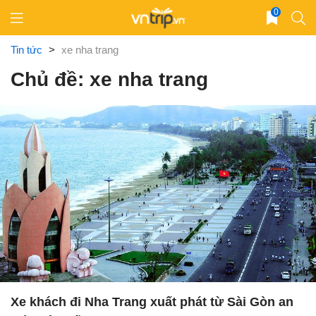
Skip
0
to
content
Tin tức
>
xe nha trang
Chủ đề: xe nha trang
Xe khách đi Nha Trang xuất phát từ Sài Gòn an