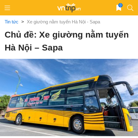
Skip
0
to
content
Tin tức
>
Xe giường nằm tuyến Hà Nội - Sapa
Chủ đề: Xe giường nằm tuyến
Hà Nội – Sapa