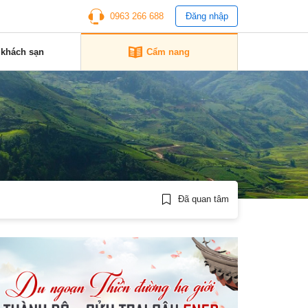
0963 266 688
Đăng nhập
 khách sạn
Cẩm nang
Đã quan tâm