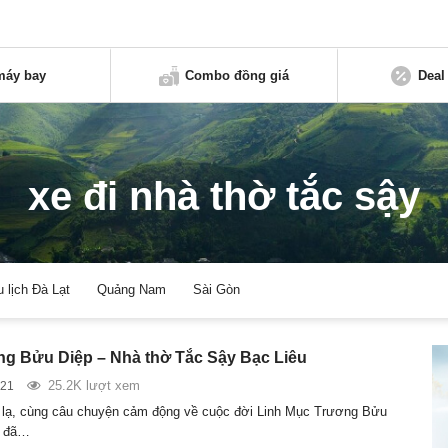
máy bay
Combo đồng giá
Deal
xe đi nhà thờ tắc sậy
u lịch Đà Lạt
Quảng Nam
Sài Gòn
g Bửu Diệp – Nhà thờ Tắc Sậy Bạc Liêu
25.2K lượt xem
021
c lạ, cùng câu chuyện cảm động về cuộc đời Linh Mục Trương Bửu
i đã…