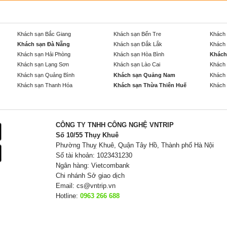
Khách sạn Bắc Giang
Khách sạn Bến Tre
Khách 
Khách sạn Đà Nẵng
Khách sạn Đắk Lắk
Khách 
Khách sạn Hải Phòng
Khách sạn Hòa Bình
Khách
Khách sạn Lạng Sơn
Khách sạn Lào Cai
Khách 
Khách sạn Quảng Bình
Khách sạn Quảng Nam
Khách 
Khách sạn Thanh Hóa
Khách sạn Thừa Thiên Huế
Khách 
CÔNG TY TNHH CÔNG NGHỆ VNTRIP
Số 10/55 Thụy Khuê
Phường Thuỵ Khuê, Quận Tây Hồ, Thành phố Hà Nội
Số tài khoản: 1023431230
Ngân hàng: Vietcombank
Chi nhánh Sở giao dịch
Email:
cs@vntrip.vn
Hotline:
0963 266 688