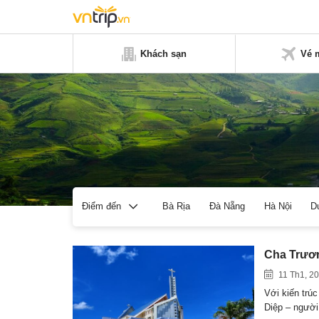
Khách sạn
Vé 
Bà Rịa
Đà Nẵng
Hà Nội
D
Điểm đến
Cha Trươn
11 Th1, 2
Với kiến trú
Diệp – ngườ