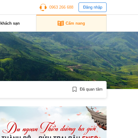
0963 266 688
Đăng nhập
 khách sạn
Cẩm nang
Đã quan tâm