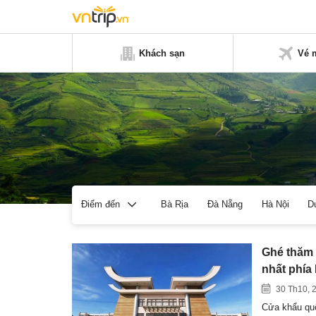
Khách sạn
Vé 
Bà Rịa
Đà Nẵng
Hà Nội
D
Điểm đến
Ghé thăm 
nhất phía
30 Th10, 
Cửa khẩu quố