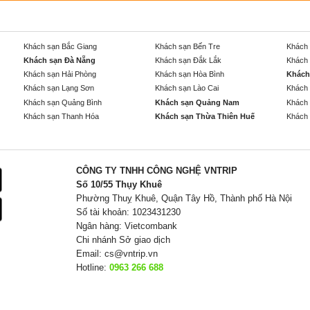
Khách sạn Bắc Giang
Khách sạn Bến Tre
Khách 
Khách sạn Đà Nẵng
Khách sạn Đắk Lắk
Khách 
Khách sạn Hải Phòng
Khách sạn Hòa Bình
Khách
Khách sạn Lạng Sơn
Khách sạn Lào Cai
Khách 
Khách sạn Quảng Bình
Khách sạn Quảng Nam
Khách 
Khách sạn Thanh Hóa
Khách sạn Thừa Thiên Huế
Khách 
CÔNG TY TNHH CÔNG NGHỆ VNTRIP
Số 10/55 Thụy Khuê
Phường Thuỵ Khuê, Quận Tây Hồ, Thành phố Hà Nội
Số tài khoản: 1023431230
Ngân hàng: Vietcombank
Chi nhánh Sở giao dịch
Email:
cs@vntrip.vn
Hotline:
0963 266 688