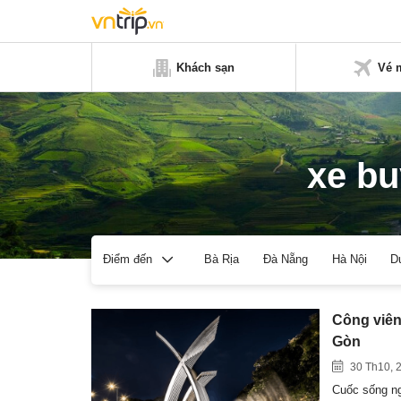
Khách sạn
Vé 
xe bu
Bà Rịa
Đà Nẵng
Hà Nội
D
Điểm đến
Công viên
Gòn
30 Th10, 
Cuốc sống ng