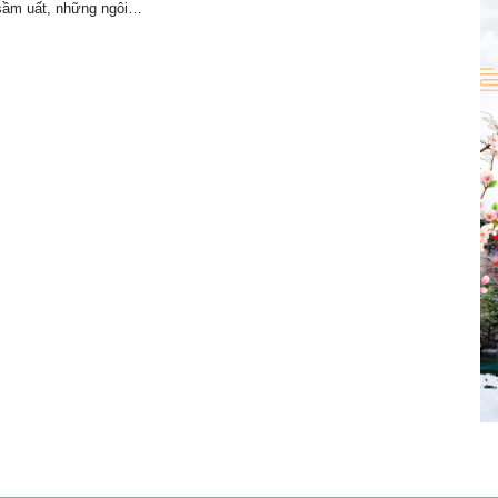
sầm uất, những ngôi…