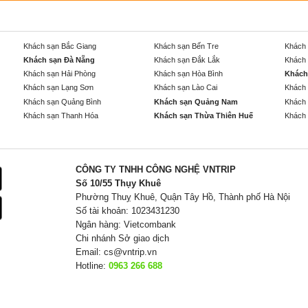
Khách sạn Bắc Giang
Khách sạn Bến Tre
Khách 
Khách sạn Đà Nẵng
Khách sạn Đắk Lắk
Khách 
Khách sạn Hải Phòng
Khách sạn Hòa Bình
Khách
Khách sạn Lạng Sơn
Khách sạn Lào Cai
Khách 
Khách sạn Quảng Bình
Khách sạn Quảng Nam
Khách 
Khách sạn Thanh Hóa
Khách sạn Thừa Thiên Huế
Khách 
CÔNG TY TNHH CÔNG NGHỆ VNTRIP
Số 10/55 Thụy Khuê
Phường Thuỵ Khuê, Quận Tây Hồ, Thành phố Hà Nội
Số tài khoản: 1023431230
Ngân hàng: Vietcombank
Chi nhánh Sở giao dịch
Email:
cs@vntrip.vn
Hotline:
0963 266 688