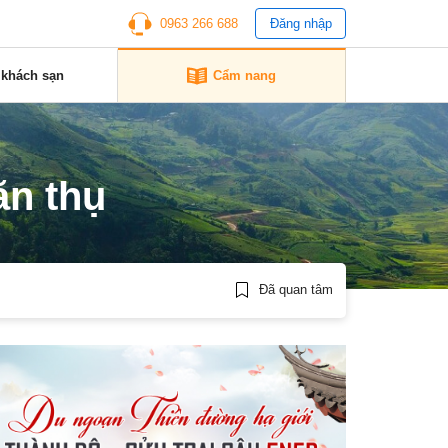
0963 266 688
Đăng nhập
 khách sạn
Cẩm nang
ăn thụ
Đã quan tâm