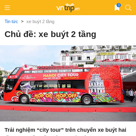
Skip
0
to
content
Tin tức
>
xe buýt 2 tầng
Chủ đề: xe buýt 2 tầng
Trải nghiệm “city tour” trên chuyến xe buýt hai