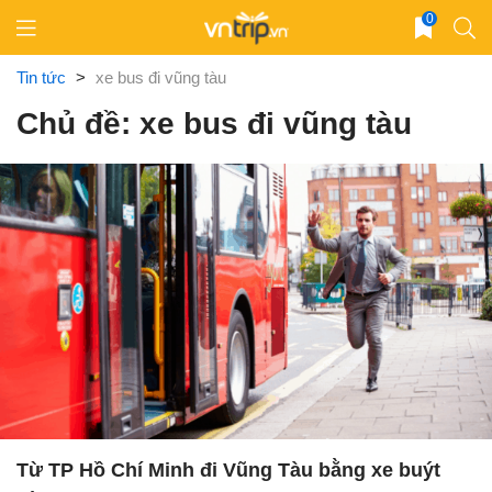
Skip
0
to
content
Tin tức
>
xe bus đi vũng tàu
Chủ đề: xe bus đi vũng tàu
Từ TP Hồ Chí Minh đi Vũng Tàu bằng xe buýt