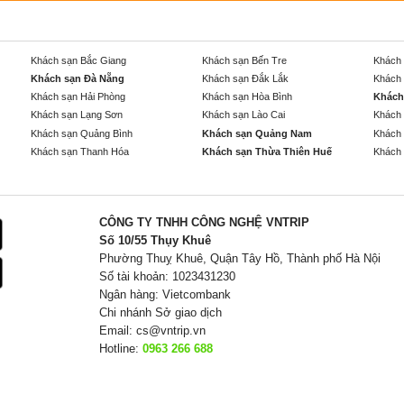
Khách sạn Bắc Giang
Khách sạn Bến Tre
Khách 
Khách sạn Đà Nẵng
Khách sạn Đắk Lắk
Khách 
Khách sạn Hải Phòng
Khách sạn Hòa Bình
Khách
Khách sạn Lạng Sơn
Khách sạn Lào Cai
Khách 
Khách sạn Quảng Bình
Khách sạn Quảng Nam
Khách 
Khách sạn Thanh Hóa
Khách sạn Thừa Thiên Huế
Khách 
CÔNG TY TNHH CÔNG NGHỆ VNTRIP
Số 10/55 Thụy Khuê
Phường Thuỵ Khuê, Quận Tây Hồ, Thành phố Hà Nội
Số tài khoản: 1023431230
Ngân hàng: Vietcombank
Chi nhánh Sở giao dịch
Email:
cs@vntrip.vn
Hotline:
0963 266 688