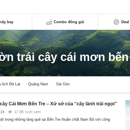
máy bay
Combo đồng giá
Deal
ờn trái cây cái mơn bến 
u lịch Đà Lạt
Quảng Nam
Sài Gòn
 cây Cái Mơn Bến Tre – Xứ sở của “cây lành trái ngọt”
17.0K lượt xem
018
ột trong những làng quê tại Bến Tre thuần chất Nam Bộ với công
u…