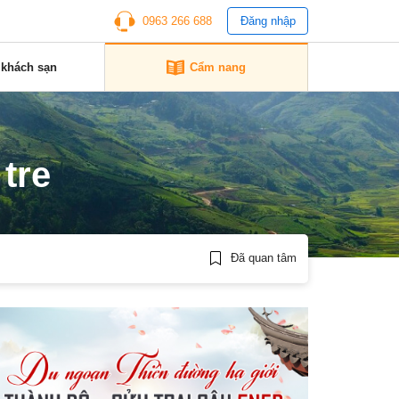
0963 266 688
Đăng nhập
 khách sạn
Cẩm nang
tre
Đã quan tâm