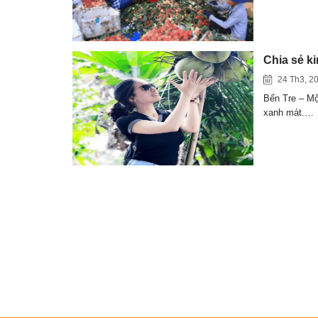
Chia sẻ ki
24 Th3, 2
Bến Tre – Mộ
xanh mát.…