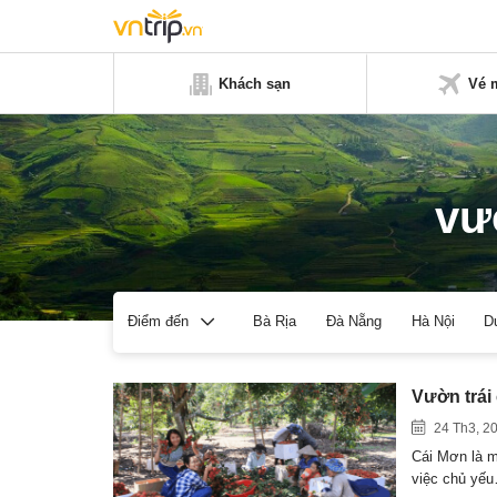
Khách sạn
Vé 
vư
Bà Rịa
Đà Nẵng
Hà Nội
D
Điểm đến
Vườn trái
24 Th3, 2
Cái Mơn là m
việc chủ yế