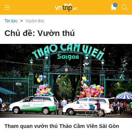
Skip
0
to
content
Tin tức
>
Vườn thú
Chủ đề: Vườn thú
Tham quan vườn thú Thảo Cầm Viên Sài Gòn