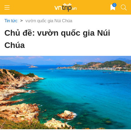
Skip
0
to
content
Tin tức
>
vườn quốc gia Núi Chúa
Chủ đề: vườn quốc gia Núi
Chúa