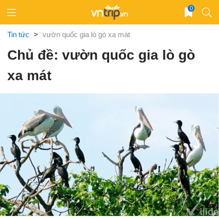
Skip
0
to
content
Tin tức
>
vườn quốc gia lò gò xa mát
Chủ đề: vườn quốc gia lò gò
xa mát