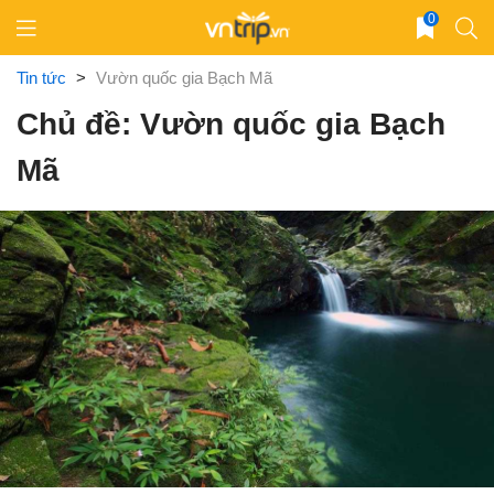
Skip
0
to
content
Tin tức
>
Vườn quốc gia Bạch Mã
Chủ đề: Vườn quốc gia Bạch
Mã