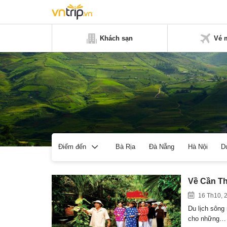
Khách sạn
Vé 
Bà Rịa
Đà Nẵng
Hà Nội
D
Điểm đến
Về Cần Th
16 Th10, 
Du lịch sông
cho những…