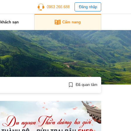
0963 266 688
Đăng nhập
 khách sạn
Cẩm nang
Đã quan tâm