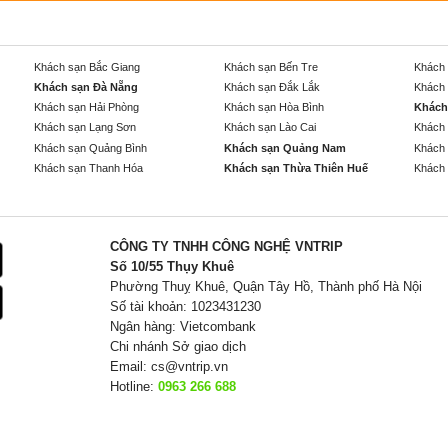
Khách sạn Bắc Giang
Khách sạn Bến Tre
Khách 
Khách sạn Đà Nẵng
Khách sạn Đắk Lắk
Khách 
Khách sạn Hải Phòng
Khách sạn Hòa Bình
Khách
Khách sạn Lạng Sơn
Khách sạn Lào Cai
Khách 
Khách sạn Quảng Bình
Khách sạn Quảng Nam
Khách 
Khách sạn Thanh Hóa
Khách sạn Thừa Thiên Huế
Khách 
CÔNG TY TNHH CÔNG NGHỆ VNTRIP
Số 10/55 Thụy Khuê
Phường Thuỵ Khuê, Quận Tây Hồ, Thành phố Hà Nội
Số tài khoản: 1023431230
Ngân hàng: Vietcombank
Chi nhánh Sở giao dịch
Email:
cs@vntrip.vn
Hotline:
0963 266 688