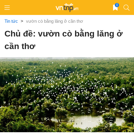
Skip
0
to
content
Tin tức
>
vườn cò bằng lăng ở cần thơ
Chủ đề: vườn cò bằng lăng ở
cần thơ