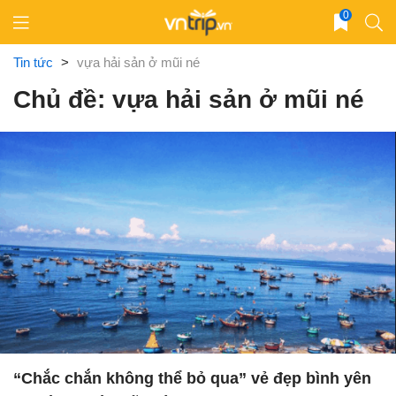
Skip
0
to
content
Tin tức
>
vựa hải sản ở mũi né
Chủ đề: vựa hải sản ở mũi né
“Chắc chắn không thể bỏ qua” vẻ đẹp bình yên