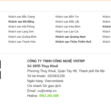
Khách sạn Bắc Giang
Khách sạn Bến Tre
Khách 
Khách sạn Đà Nẵng
Khách sạn Đắk Lắk
Khách 
Khách sạn Hải Phòng
Khách sạn Hòa Bình
Khách
Khách sạn Lạng Sơn
Khách sạn Lào Cai
Khách 
Khách sạn Quảng Bình
Khách sạn Quảng Nam
Khách 
Khách sạn Thanh Hóa
Khách sạn Thừa Thiên Huế
Khách 
CÔNG TY TNHH CÔNG NGHỆ VNTRIP
Số 10/55 Thụy Khuê
Phường Thuỵ Khuê, Quận Tây Hồ, Thành phố Hà Nội
Số tài khoản: 1023431230
Ngân hàng: Vietcombank
Chi nhánh Sở giao dịch
Email:
cs@vntrip.vn
Hotline:
0963 266 688