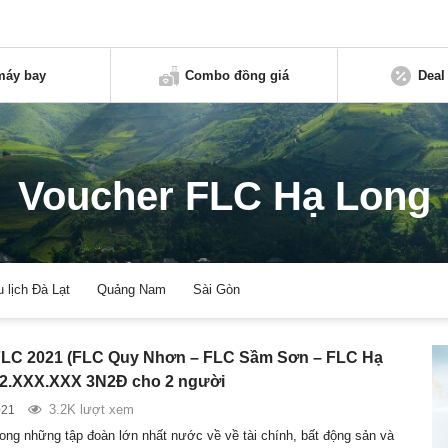
máy bay
Combo đồng giá
Deal
Voucher FLC Hạ Long
u lịch Đà Lạt
Quảng Nam
Sài Gòn
FLC 2021 (FLC Quy Nhơn – FLC Sầm Sơn – FLC Hạ
 2.XXX.XXX 3N2Đ cho 2 người
3.2K lượt xem
021
rong những tập đoàn lớn nhất nước về về tài chính, bất động sản và