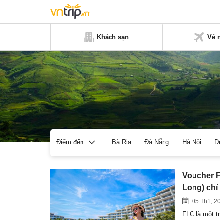
Khách sạn
Vé 
Bà Rịa
Đà Nẵng
Hà Nội
D
Điểm đến
Voucher 
Long) chỉ
05 Th1, 2
FLC là một t