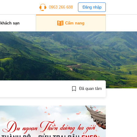
0963 266 688
Đăng nhập
 khách sạn
Cẩm nang
Đã quan tâm