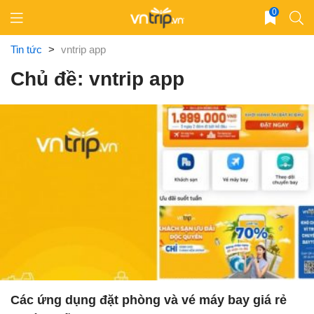
Skip
0
to
content
Tin tức
>
vntrip app
Chủ đề: vntrip app
Các ứng dụng đặt phòng và vé máy bay giá rẻ