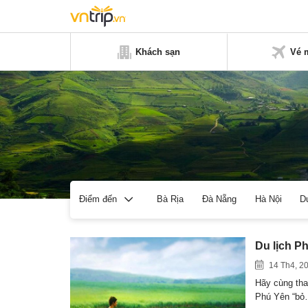
Khách sạn
Vé 
Bà Rịa
Đà Nẵng
Hà Nội
D
Điểm đến
Du lịch P
14 Th4, 2
Hãy cùng tha
Phú Yên “b