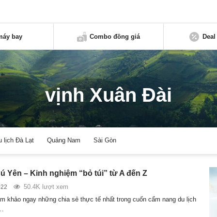
máy bay
Combo đồng giá
Deal
vịnh Xuân Đài
u lịch Đà Lạt
Quảng Nam
Sài Gòn
hú Yên – Kinh nghiệm “bỏ túi” từ A đến Z
50.4K lượt xem
022
m khảo ngay những chia sẻ thực tế nhất trong cuốn cẩm nang du lịch
ỏ…