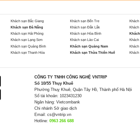
Khách sạn Bắc Giang
Khách sạn Bến Tre
Khách 
Khách sạn Đà Nẵng
Khách sạn Đắk Lắk
Khách 
Khách sạn Hải Phòng
Khách sạn Hòa Bình
Khách
Khách sạn Lạng Sơn
Khách sạn Lào Cai
Khách 
Khách sạn Quảng Bình
Khách sạn Quảng Nam
Khách 
Khách sạn Thanh Hóa
Khách sạn Thừa Thiên Huế
Khách 
CÔNG TY TNHH CÔNG NGHỆ VNTRIP
Số 10/55 Thụy Khuê
Phường Thuỵ Khuê, Quận Tây Hồ, Thành phố Hà Nội
Số tài khoản: 1023431230
Ngân hàng: Vietcombank
Chi nhánh Sở giao dịch
Email:
cs@vntrip.vn
Hotline:
0963 266 688