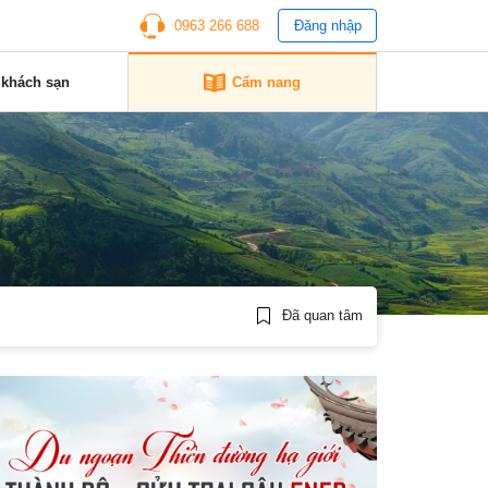
0963 266 688
Đăng nhập
 khách sạn
Cẩm nang
Đã quan tâm