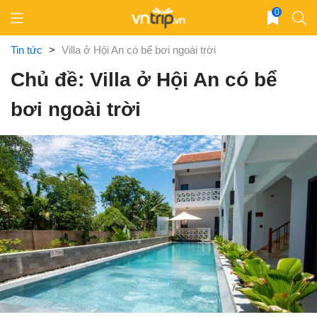
Skip
0
to
content
Tin tức
>
Villa ở Hội An có bể bơi ngoài trời
Chủ đề: Villa ở Hội An có bể
bơi ngoài trời