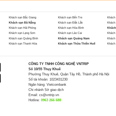
Khách sạn Bắc Giang
Khách sạn Bến Tre
Khách 
Khách sạn Đà Nẵng
Khách sạn Đắk Lắk
Khách 
Khách sạn Hải Phòng
Khách sạn Hòa Bình
Khách
Khách sạn Lạng Sơn
Khách sạn Lào Cai
Khách 
Khách sạn Quảng Bình
Khách sạn Quảng Nam
Khách 
Khách sạn Thanh Hóa
Khách sạn Thừa Thiên Huế
Khách 
CÔNG TY TNHH CÔNG NGHỆ VNTRIP
Số 10/55 Thụy Khuê
Phường Thuỵ Khuê, Quận Tây Hồ, Thành phố Hà Nội
Số tài khoản: 1023431230
Ngân hàng: Vietcombank
Chi nhánh Sở giao dịch
Email:
cs@vntrip.vn
Hotline:
0963 266 688