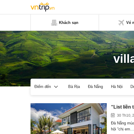
Khách sạn
Vé 
vil
Bà Rịa
Đà Nẵng
Hà Nội
D
Điểm đến
“List liền
30 Th10, 
Đà Nẵng mùa 
hội “chị em…