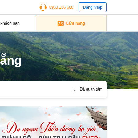
0963 266 688
Đăng nhập
 khách sạn
Cẩm nang
Nẵng
Đã quan tâm