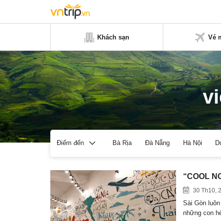
Khách sạn
Vé 
v
Bà Rịa
Đà Nẵng
Hà Nội
D
Điểm đến
“COOL NG
30 Th10, 
Sài Gòn luôn
những con 