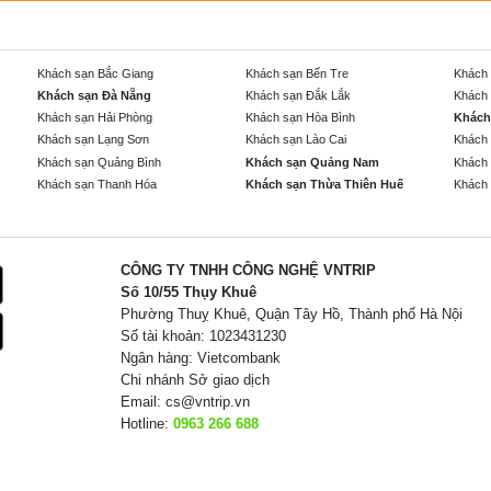
Khách sạn Bắc Giang
Khách sạn Bến Tre
Khách 
Khách sạn Đà Nẵng
Khách sạn Đắk Lắk
Khách 
Khách sạn Hải Phòng
Khách sạn Hòa Bình
Khách
Khách sạn Lạng Sơn
Khách sạn Lào Cai
Khách 
Khách sạn Quảng Bình
Khách sạn Quảng Nam
Khách 
Khách sạn Thanh Hóa
Khách sạn Thừa Thiên Huế
Khách 
CÔNG TY TNHH CÔNG NGHỆ VNTRIP
Số 10/55 Thụy Khuê
Phường Thuỵ Khuê, Quận Tây Hồ, Thành phố Hà Nội
Số tài khoản: 1023431230
Ngân hàng: Vietcombank
Chi nhánh Sở giao dịch
Email:
cs@vntrip.vn
Hotline:
0963 266 688