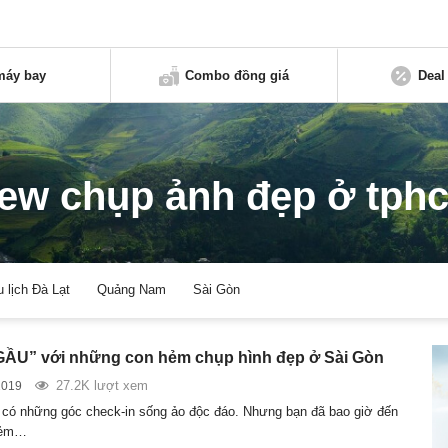
máy bay
Combo đồng giá
Deal
iew chụp ảnh đẹp ở tph
u lịch Đà Lạt
Quảng Nam
Sài Gòn
ẦU” với những con hẻm chụp hình đẹp ở Sài Gòn
27.2K lượt xem
2019
 có những góc check-in sống ảo độc đáo. Nhưng bạn đã bao giờ đến
hẻm…