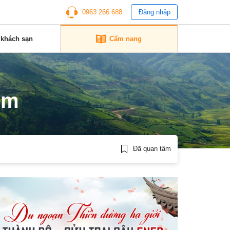
0963 266 688
Đăng nhập
 khách sạn
Cẩm nang
cm
Đã quan tâm