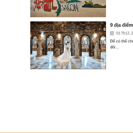
9 địa điể
03 Th12, 
Để có thể ch
đôi…