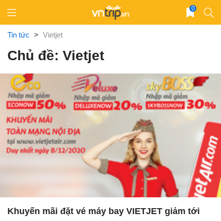
Skip
0
to
content
Tin tức
>
Vietjet
Chủ đề: Vietjet
Khuyến mãi đặt vé máy bay VIETJET giảm tới