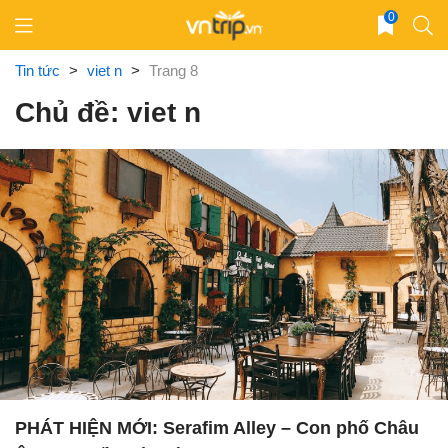
Skip
0
to
content
Tin tức
>
viet n
>
Trang 8
Chủ đề: viet n
PHÁT HIỆN MỚI: Serafim Alley – Con phố Châu