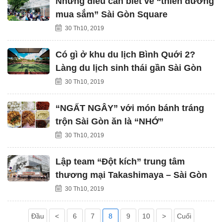
Những điều cần biết về “thiên đường
mua sắm” Sài Gòn Square
30 Th10, 2019
Có gì ở khu du lịch Bình Quới 2?
Làng du lịch sinh thái gần Sài Gòn
30 Th10, 2019
“NGẤT NGÂY” với món bánh tráng
trộn Sài Gòn ăn là “NHỚ”
30 Th10, 2019
Lập team “Đột kích” trung tâm
thương mại Takashimaya – Sài Gòn
30 Th10, 2019
Đầu
<
6
7
8
9
10
>
Cuối