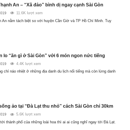
hạnh An – “Xã đảo” bình dị ngay cạnh Sài Gòn
11.6K lượt xem
2019
 An nằm tách biệt so với huyện Cần Giờ và TP Hồ Chí Minh. Tuy
 lo “ăn gì ở Sài Gòn” với 6 món ngon nức tiếng
4.4K lượt xem
2019
g chỉ náo nhiệt ở những địa danh du lịch nổi tiếng mà còn lừng danh
sống ảo tại “Đà Lạt thu nhỏ” cách Sài Gòn chỉ 30km
5.6K lượt xem
2019
tới thành phố của những loài hoa thì ai ai cũng nghĩ ngay tới Đà Lạt.