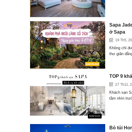
Sapa Jade
ở Sapa
19 Th5, 2
Không chỉ đư
thư giãn đẳ
TOP 9 khá
27 Th11, 
Khách sạn Sa
tầm nhìn tr
Bỏ túi Hom