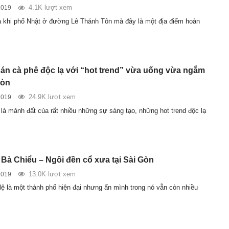
4.1K lượt xem
2019
à khi phố Nhật ở đường Lê Thánh Tôn mà đây là một địa điểm hoàn
n cà phê độc lạ với “hot trend” vừa uống vừa ngắm
Gòn
24.9K lượt xem
2019
 là mảnh đất của rất nhiều những sự sáng tạo, những hot trend độc lạ
Bà Chiểu – Ngôi đền cổ xưa tại Sài Gòn
13.0K lượt xem
2019
lệ là một thành phố hiện đại nhưng ẩn mình trong nó vẫn còn nhiều