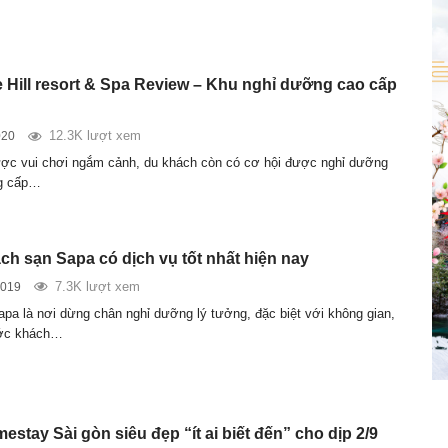
 Hill resort & Spa Review – Khu nghỉ dưỡng cao cấp
12.3K lượt xem
020
ợc vui chơi ngắm cảnh, du khách còn có cơ hội được nghỉ dưỡng
ng cấp…
ch sạn Sapa có dịch vụ tốt nhất hiện nay
7.3K lượt xem
2019
pa là nơi dừng chân nghỉ dưỡng lý tưởng, đặc biệt với không gian,
ước khách…
estay Sài gòn siêu đẹp “ít ai biết đến” cho dịp 2/9