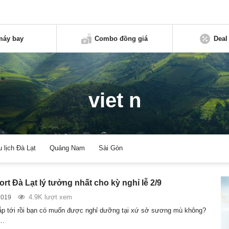
máy bay
Combo đồng giá
Deal
viet n
u lịch Đà Lạt
Quảng Nam
Sài Gòn
rt Đà Lạt lý tưởng nhất cho kỳ nghỉ lễ 2/9
4.9K lượt xem
2019
sắp tới rồi bạn có muốn được nghỉ dưỡng tại xứ sở sương mù không?
n…