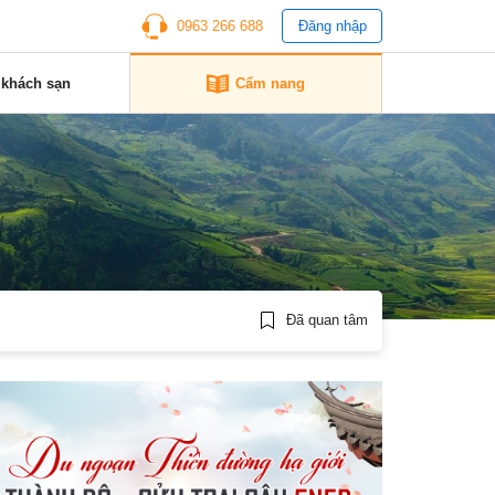
0963 266 688
Đăng nhập
 khách sạn
Cẩm nang
Đã quan tâm