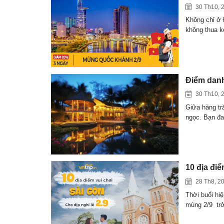
30 Th10, 
Không chỉ ở 
không thua
Điểm danh
30 Th10, 
Giữa hàng tr
ngọc. Bạn đ
10 địa đi
28 Th8, 2
Thời buổi hi
mùng 2/9 t