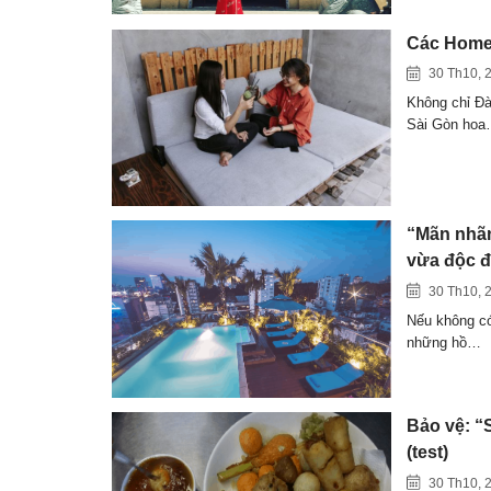
Các Homes
30 Th10, 
Không chỉ Đà
Sài Gòn ho
“Mãn nhã
vừa độc 
30 Th10, 
Nếu không có 
những hồ…
Bảo vệ: “S
(test)
30 Th10, 