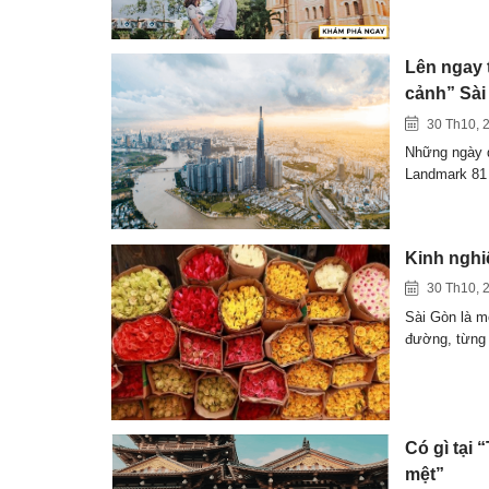
Lên ngay 
cảnh” Sài
30 Th10, 
Những ngày q
Landmark 81
Kinh nghi
30 Th10, 
Sài Gòn là m
đường, từng
Có gì tại
mệt”