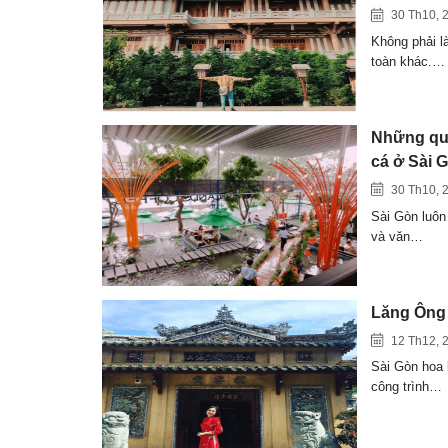
30 Th10, 
Không phải l
toàn khác.…
Những quá
cá ở Sài 
30 Th10, 
Sài Gòn luôn
và văn…
Lăng Ông 
12 Th12, 
Sài Gòn hoa 
công trình…