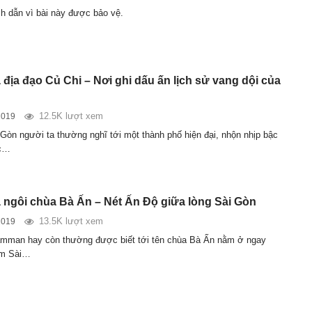
ch dẫn vì bài này được bảo vệ.
địa đạo Củ Chi – Nơi ghi dấu ấn lịch sử vang dội của
12.5K lượt xem
2019
 Gòn người ta thường nghĩ tới một thành phố hiện đại, nhộn nhịp bậc
ớc…
ngôi chùa Bà Ấn – Nét Ấn Độ giữa lòng Sài Gòn
13.5K lượt xem
2019
amman hay còn thường được biết tới tên chùa Bà Ấn nằm ở ngay
âm Sài…