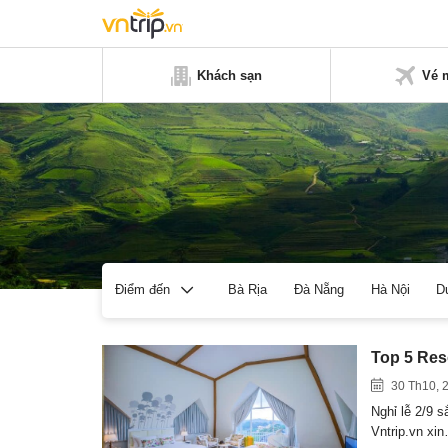
Khách sạn
Vé 
Bà Rịa
Đà Nẵng
Hà Nội
D
Điểm đến
Top 5 Reso
30 Th10, 
Nghỉ lễ 2/9 
Vntrip.vn xi