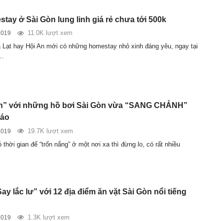
tay ở Sài Gòn lung linh giá rẻ chưa tới 500k
11.0K lượt xem
2019
 Lạt hay Hội An mới có những homestay nhỏ xinh đáng yêu, ngay tại
a…
n” với những hồ bơi Sài Gòn vừa “SANG CHẢNH”
đáo
19.7K lượt xem
2019
thời gian để “trốn nắng” ở một nơi xa thì đừng lo, có rất nhiều
ay lắc lư” với 12 địa điểm ăn vặt Sài Gòn nổi tiếng
1.3K lượt xem
2019