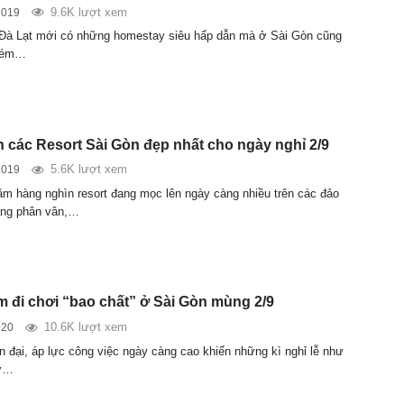
9.6K lượt xem
2019
Đà Lạt mới có những homestay siêu hấp dẫn mà ở Sài Gòn cũng
 kém…
 các Resort Sài Gòn đẹp nhất cho ngày nghỉ 2/9
5.6K lượt xem
2019
ăm hàng nghìn resort đang mọc lên ngày càng nhiều trên các đảo
ang phân vân,…
ểm đi chơi “bao chất” ở Sài Gòn mùng 2/9
10.6K lượt xem
020
ện đại, áp lực công việc ngày càng cao khiến những kì nghỉ lễ như
rở…