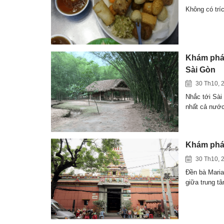
Không có trí
Khám phá 
Sài Gòn
30 Th10, 
Nhắc tới Sài
nhất cả nư
Khám phá 
30 Th10, 
Đền bà Mari
giữa trung t