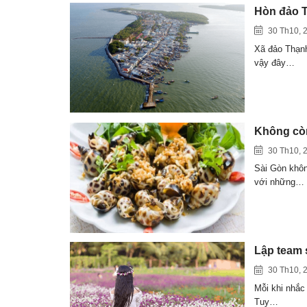
Hòn đảo T
30 Th10, 
Xã đảo Thạnh
vậy đây…
Không còn
30 Th10, 
Sài Gòn khôn
với những…
Lập team 
30 Th10, 
Mỗi khi nhắc 
Tuy…