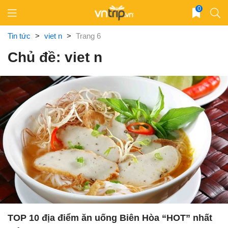
Skip
0
to
content
Tin tức
>
viet n
>
Trang 6
Chủ đề: viet n
TOP 10 địa điểm ăn uống Biên Hòa “HOT” nhất