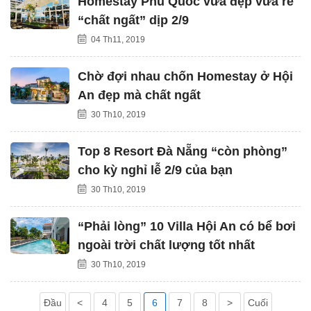
Homestay Phú Quốc vừa đẹp vừa rẻ
“chất ngất” dịp 2/9
04 Th11, 2019
Chờ đợi nhau chốn Homestay ở Hội
An đẹp mà chất ngất
30 Th10, 2019
Top 8 Resort Đà Nẵng “còn phòng”
cho kỳ nghỉ lễ 2/9 của bạn
30 Th10, 2019
“Phải lòng” 10 Villa Hội An có bể bơi
ngoài trời chất lượng tốt nhất
30 Th10, 2019
Đầu
<
4
5
6
7
8
>
Cuối