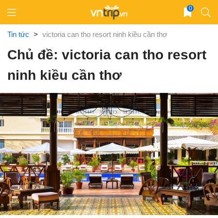
Skip
0
to
content
Tin tức
>
victoria can tho resort ninh kiều cần thơ
Chủ đề: victoria can tho resort
ninh kiều cần thơ