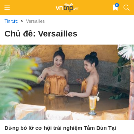
Skip
0
to
content
Tin tức
>
Versailles
Chủ đề: Versailles
Đừng bỏ lỡ cơ hội trải nghiệm Tắm Bùn Tại