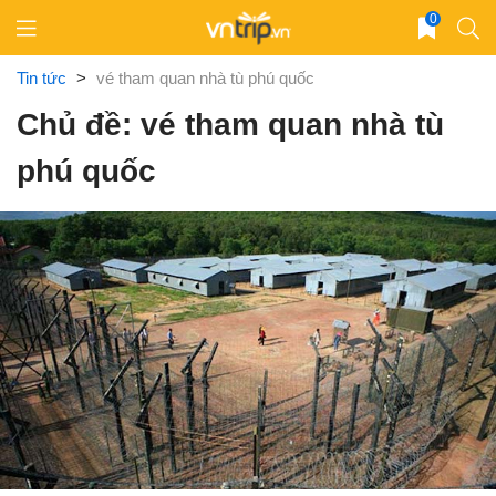
Skip
0
to
content
Tin tức
>
vé tham quan nhà tù phú quốc
Chủ đề: vé tham quan nhà tù
phú quốc