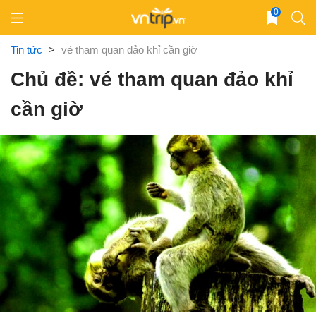
Skip
0
to
content
Tin tức
>
vé tham quan đảo khỉ cần giờ
Chủ đề: vé tham quan đảo khỉ
cần giờ