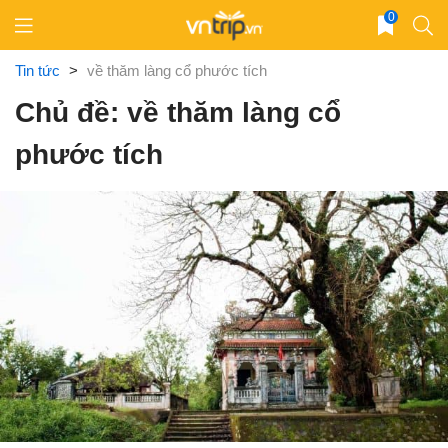
Skip
0
to
content
Tin tức
>
về thăm làng cổ phước tích
Chủ đề: về thăm làng cổ
phước tích