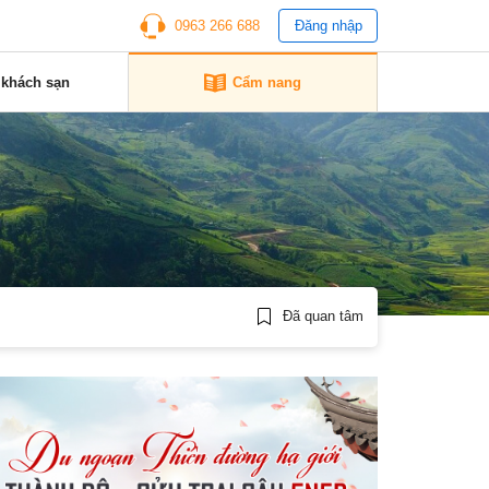
0963 266 688
Đăng nhập
 khách sạn
Cẩm nang
Đã quan tâm