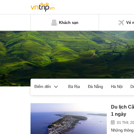
Khách sạn
Vé 
Bà Rịa
Đà Nẵng
Hà Nội
D
Điểm đến
Du lịch C
1 ngày
01 Th9, 2
Những thông 