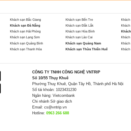
Khách sạn Bắc Giang
Khách sạn Bến Tre
Khách 
Khách sạn Đà Nẵng
Khách sạn Đắk Lắk
Khách 
Khách sạn Hải Phòng
Khách sạn Hòa Bình
Khách
Khách sạn Lạng Sơn
Khách sạn Lào Cai
Khách 
Khách sạn Quảng Bình
Khách sạn Quảng Nam
Khách 
Khách sạn Thanh Hóa
Khách sạn Thừa Thiên Huế
Khách 
CÔNG TY TNHH CÔNG NGHỆ VNTRIP
Số 10/55 Thụy Khuê
Phường Thuỵ Khuê, Quận Tây Hồ, Thành phố Hà Nội
Số tài khoản: 1023431230
Ngân hàng: Vietcombank
Chi nhánh Sở giao dịch
Email:
cs@vntrip.vn
Hotline:
0963 266 688