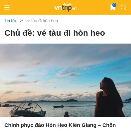
Skip
0
to
content
Tin tức
>
vé tàu đi hòn heo
Chủ đề: vé tàu đi hòn heo
Chinh phục đảo Hòn Heo Kiên Giang – Chốn