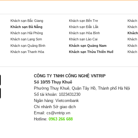
Khách sạn Bắc Giang
Khách sạn Bến Tre
Khách 
Khách sạn Đà Nẵng
Khách sạn Đắk Lắk
Khách 
Khách sạn Hải Phòng
Khách sạn Hòa Bình
Khách
Khách sạn Lạng Sơn
Khách sạn Lào Cai
Khách 
Khách sạn Quảng Bình
Khách sạn Quảng Nam
Khách 
Khách sạn Thanh Hóa
Khách sạn Thừa Thiên Huế
Khách 
CÔNG TY TNHH CÔNG NGHỆ VNTRIP
Số 10/55 Thụy Khuê
Phường Thuỵ Khuê, Quận Tây Hồ, Thành phố Hà Nội
Số tài khoản: 1023431230
Ngân hàng: Vietcombank
Chi nhánh Sở giao dịch
Email:
cs@vntrip.vn
Hotline:
0963 266 688