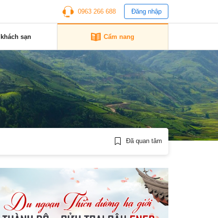
0963 266 688
Đăng nhập
 khách sạn
Cẩm nang
Đã quan tâm