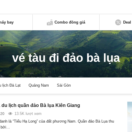
máy bay
Combo đồng giá
Deal
vé tàu đi đảo bà lụa
u lịch Đà Lạt
Quảng Nam
Sài Gòn
du lịch quần đảo Bà lụa Kiên Giang
13.5K lượt xem
020
anh là “Tiểu Hạ Long” của đất phương Nam. Quần đảo Bà Lụa thu
h bởi…