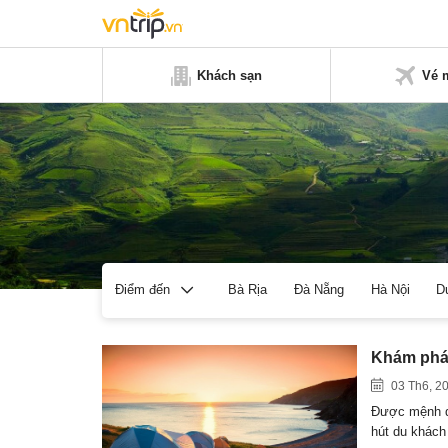
Khách sạn
Vé 
Bà Rịa
Đà Nẵng
Hà Nội
D
Điểm đến
Khám phá 
03 Th6, 2
Được mệnh d
hút du khác