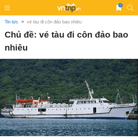
Skip
0
to
content
Tin tức
>
vé tàu đi côn đảo bao nhiêu
Chủ đề: vé tàu đi côn đảo bao
nhiêu