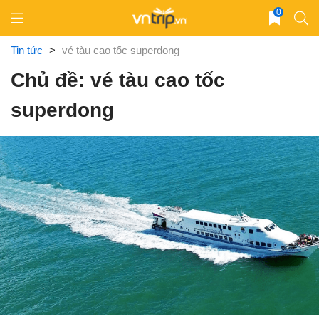
Skip
0
to
content
Tin tức
>
vé tàu cao tốc superdong
Chủ đề: vé tàu cao tốc
superdong