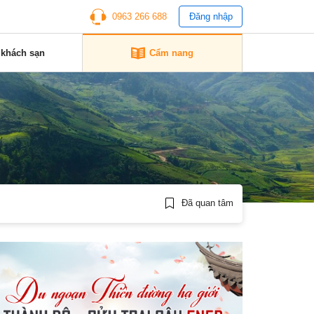
0963 266 688
Đăng nhập
 khách sạn
Cẩm nang
Đã quan tâm