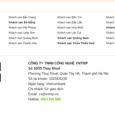
Khách sạn Bắc Giang
Khách sạn Bến Tre
Khách 
Khách sạn Đà Nẵng
Khách sạn Đắk Lắk
Khách 
Khách sạn Hải Phòng
Khách sạn Hòa Bình
Khách
Khách sạn Lạng Sơn
Khách sạn Lào Cai
Khách 
Khách sạn Quảng Bình
Khách sạn Quảng Nam
Khách 
Khách sạn Thanh Hóa
Khách sạn Thừa Thiên Huế
Khách 
CÔNG TY TNHH CÔNG NGHỆ VNTRIP
Số 10/55 Thụy Khuê
Phường Thuỵ Khuê, Quận Tây Hồ, Thành phố Hà Nội
Số tài khoản: 1023431230
Ngân hàng: Vietcombank
Chi nhánh Sở giao dịch
Email:
cs@vntrip.vn
Hotline:
0963 266 688