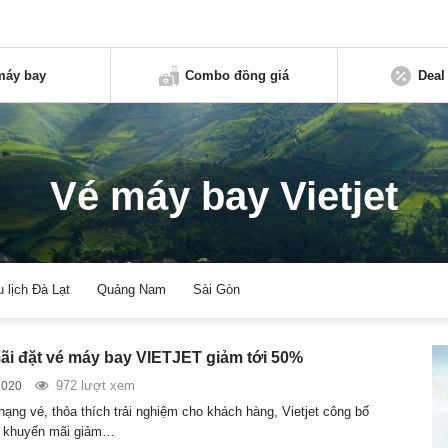
máy bay
Combo đồng giá
Deal
Vé máy bay Vietjet
u lịch Đà Lạt
Quảng Nam
Sài Gòn
i đặt vé máy bay VIETJET giảm tới 50%
972 lượt xem
2020
hạng vé, thỏa thích trải nghiệm cho khách hàng, Vietjet công bố
h khuyến mãi giảm…