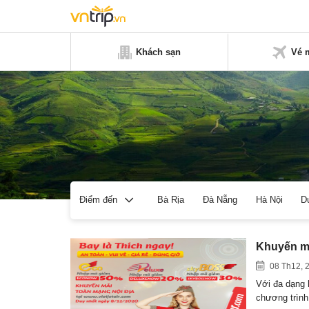
Khách sạn
Vé 
Bà Rịa
Đà Nẵng
Hà Nội
D
Điểm đến
Khuyến mã
08 Th12, 
Với đa dạng 
chương trìn