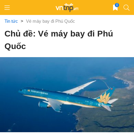
Skip
0
to
content
Tin tức
>
Vé máy bay đi Phú Quốc
Chủ đề: Vé máy bay đi Phú
Quốc