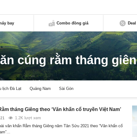
máy bay
Combo đồng giá
Deal
ăn cúng rằm tháng giê
u lịch Đà Lạt
Quảng Nam
Sài Gòn
Rằm tháng Giêng theo ‘Văn khấn cổ truyền Việt Nam’
1.2K lượt xem
021
bài văn khấn Rằm tháng Giêng năm Tân Sửu 2021 theo “Văn khấn cổ
 Nam”…