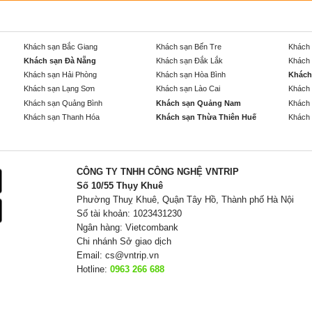
Khách sạn Bắc Giang
Khách sạn Bến Tre
Khách 
Khách sạn Đà Nẵng
Khách sạn Đắk Lắk
Khách 
Khách sạn Hải Phòng
Khách sạn Hòa Bình
Khách
Khách sạn Lạng Sơn
Khách sạn Lào Cai
Khách 
Khách sạn Quảng Bình
Khách sạn Quảng Nam
Khách 
Khách sạn Thanh Hóa
Khách sạn Thừa Thiên Huế
Khách 
CÔNG TY TNHH CÔNG NGHỆ VNTRIP
Số 10/55 Thụy Khuê
Phường Thuỵ Khuê, Quận Tây Hồ, Thành phố Hà Nội
Số tài khoản: 1023431230
Ngân hàng: Vietcombank
Chi nhánh Sở giao dịch
Email:
cs@vntrip.vn
Hotline:
0963 266 688