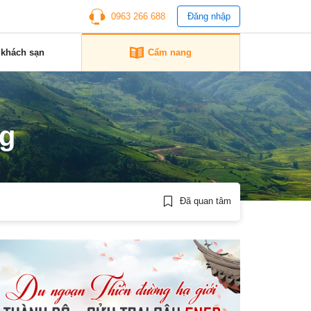
0963 266 688
Đăng nhập
 khách sạn
Cẩm nang
ng
Đã quan tâm