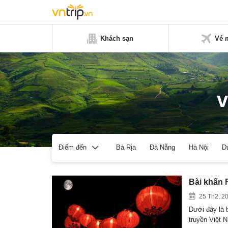
Khách sạn
Vé 
v
Bà Rịa
Đà Nẵng
Hà Nội
D
Điểm đến
Bài khấn 
25 Th2, 2
Dưới đây là 
truyền Việt